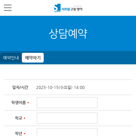
주메뉴 바로가기
컨텐츠 바로가기
상담예약
예약안내
예약하기
일자/시간
2025-10-15(수요일) 14:00
학생이름
*
학교
*
학년
*