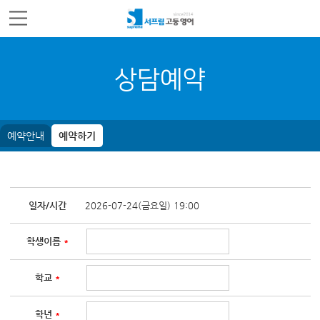
주메뉴 바로가기
컨텐츠 바로가기
상담예약
예약안내
예약하기
일자/시간
2026-07-24(금요일) 19:00
학생이름
*
학교
*
학년
*