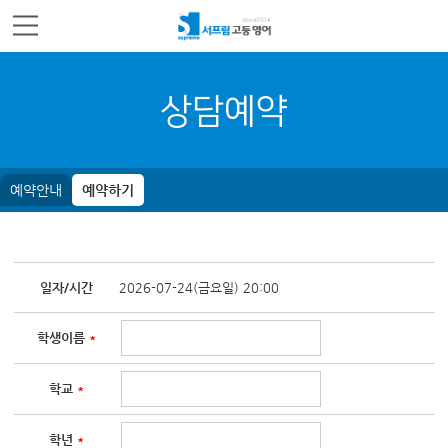
주메뉴 바로가기
컨텐츠 바로가기
상담예약
예약안내
예약하기
일자/시간
2026-07-24(금요일) 20:00
학생이름
*
학교
*
학년
*