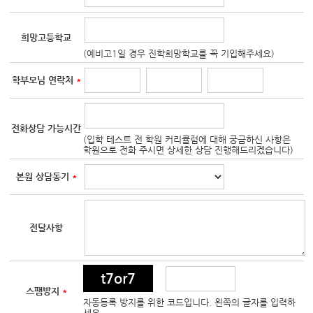
희망고등학교
(예비고1일 경우 진학희망학교를 꼭 기입해주세요)
학부모님 연락처
*
전화상담 가능시간
(입학 테스트 전 학원 커리큘럼에 대해 궁금하신 사항은
학원으로 전화 주시면 상세한 상담 진행해드리겠습니다)
본원 상담동기
*
전달사항
t7or7
스팸방지
*
자동등록 방지를 위한 코드입니다. 왼쪽의 글자를 입력하
세요.