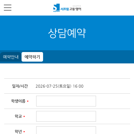
주메뉴 바로가기
컨텐츠 바로가기
상담예약
예약안내
예약하기
일자/시간
2026-07-25(토요일) 16:00
학생이름
*
학교
*
학년
*