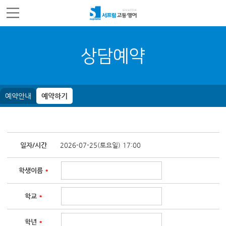
주메뉴 바로가기
컨텐츠 바로가기
상담예약
예약안내
예약하기
일자/시간
2026-07-25(토요일) 17:00
학생이름
*
학교
*
학년
*