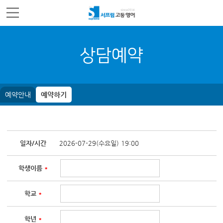
주메뉴 바로가기
컨텐츠 바로가기
상담예약
예약안내
예약하기
일자/시간
2026-07-29(수요일) 19:00
학생이름
*
학교
*
학년
*