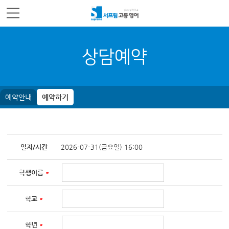
주메뉴 바로가기
컨텐츠 바로가기
상담예약
예약안내
예약하기
일자/시간
2026-07-31(금요일) 16:00
학생이름
*
학교
*
학년
*