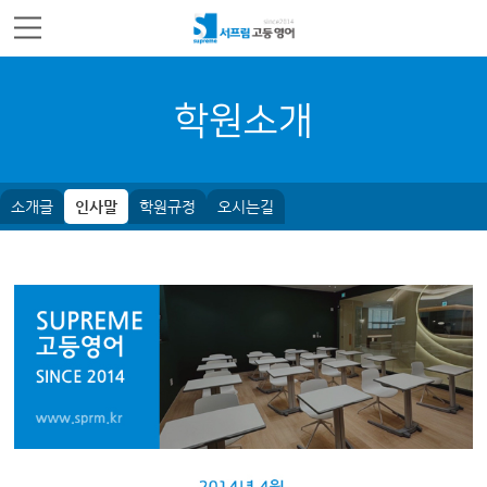
주메뉴 바로가기
컨텐츠 바로가기
학원소개
소개글
인사말
학원규정
오시는길