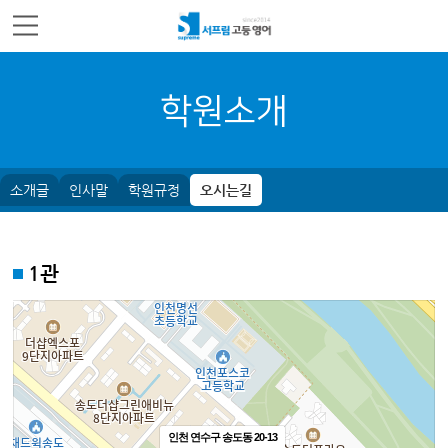
주메뉴 바로가기
컨텐츠 바로가기
학원소개
소개글
인사말
학원규정
오시는길
1관
인천 연수구 송도동 20-13