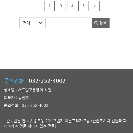
1
2
3
4
5
>
검색
문의전화
032-252-4002
상호명 : 서프림고등영어 학원
대표자 : 김진호
문의전화 : 032-252-4002
1관 : 인천 연수구 송도동 20-13번지 이든프라자 7층 (한솥도시락 건물과 파
리바게뜨 건물 사이에 있는 건물)